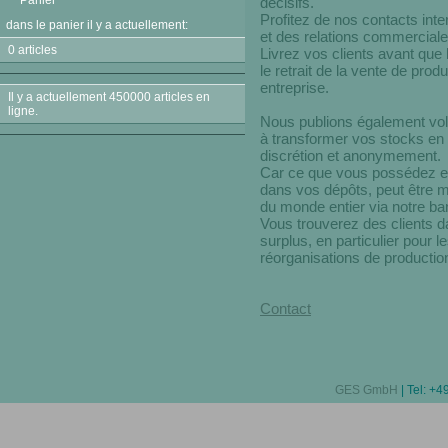
Panier
décisifs.
Profitez de nos contacts inte
dans le panier il y a actuellement:
et des relations commerciale
0 articles
Livrez vos clients avant que l
le retrait de la vente de pro
entreprise.
Il y a actuellement 450000 articles en
ligne.
Nous publions également volo
à transformer vos stocks en 
discrétion et anonymement.
Car ce que vous possédez en
dans vos dépôts, peut être m
du monde entier via notre 
Vous trouverez des clients 
surplus, en particulier pour 
réorganisations de productio
Contact
GES GmbH
| Tel: +4