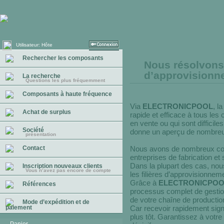
Utilisateur: Hôte
Rechercher les composants
Nous résolvons
d’approvisionn
La recherche
Questions les plus fréquemment
Composants à haute fréquence
Via
ELECTRONICPOOL
, l
Achat de surplus
rapide et efficace à tous les
en vente ou qui sont difficil
Société
donne un aperçu de nombreux
présentation
Nous avons de nombreux con
Contact
entreprises de fabrication e
Dans la plupart des cas, nou
Inscription nouveaux clients
Vous n’avez pas encore de compte
les filières d’approvisionneme
Grâce à
ELECTRONICPOO
Références
processus complet de gestio
de votre chaîne de productio
Mode d’expédition et de
paiement
Car recevoir rapidement signi
plus tôt. Garantissez à votr